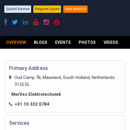
Submit Review
Request Quote
Visit Website
OVERVIEW
BLOGS
EVENTS
PHOTOS
VIDEOS
R
Primary Address
Oud Camp 7B, Maasland, South Holland, Netherlands
3155 DL
MerVes Elektrotechniek
+31 10 322 0784
Services