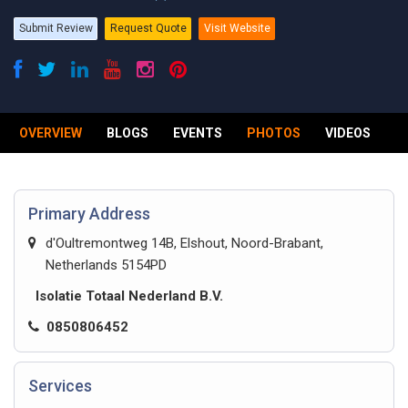
Submit Review
Request Quote
Visit Website
OVERVIEW
BLOGS
EVENTS
PHOTOS
VIDEOS
R
Primary Address
d'Oultremontweg 14B, Elshout, Noord-Brabant,
Netherlands 5154PD
Isolatie Totaal Nederland B.V.
0850806452
Services