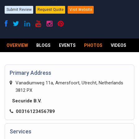
Submit Review
Request Quote
Visit Website
OVERVIEW
BLOGS
EVENTS
PHOTOS
VIDEOS
R
Primary Address
Vanadiumweg 11a, Amersfoort, Utrecht, Netherlands
3812 PX
Securide B.V.
00316123456789
Services