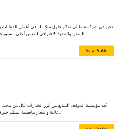
نحن في شركة شطبلي نقدّم حلول متكاملة في أعمال الدهانات وا
المتقن والتنفيذ الاحترافي لنضمن أعلى مستويات الجودة والالتزام في جميع مشاريعنا. نضم فِريق عمل...
View Profile
تُعد مؤسسة الموقف السابع من أبرز الخيارات لكل من يبحث 
عالية وأسعار تنافسية. نمتلك خبرة واسعة في ترميم المباني السكنية والتجارية، ومعالجة...