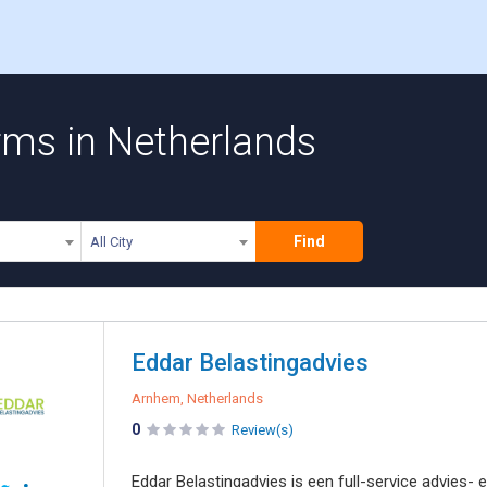
rms in Netherlands
Find
All City
Eddar Belastingadvies
Arnhem, Netherlands
0
Review(s)
Eddar Belastingadvies is een full-service advies- 