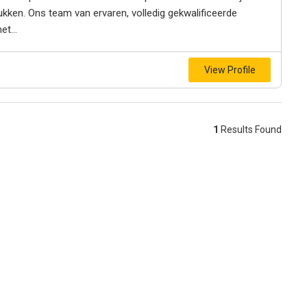
ukken. Ons team van ervaren, volledig gekwalificeerde
t...
View Profile
1
Results Found